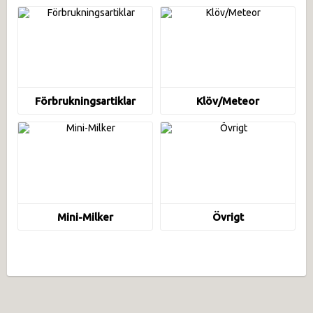
F­ö­r­b­r­u­k­n­i­n­g­s­a­r­t­i­k­l­a­r
Klöv/Meteor
Mini-Milker
Övrigt